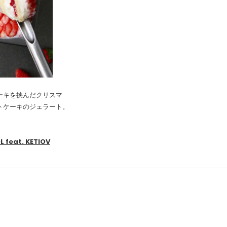
ーキを挟んだクリスマ
トケーキのジェラート。
feat. KETIOV