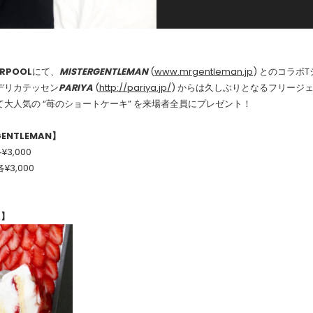
RPOOL
にて、
MISTERGENTLEMAN
(
www.mrgentleman.jp
) とのコラボ
デリカテッセン
PARIYA
(
http://pariya.jp/
) からは久しぶりとなるフリージ
大人気の “苺のショートケーキ” を来場者全員にプレゼント！
GENTLEMAN】
各¥3,000
 各¥3,000
A】