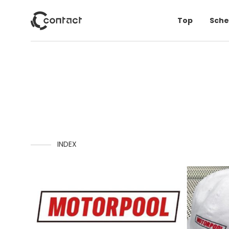
Top
Sche
INDEX